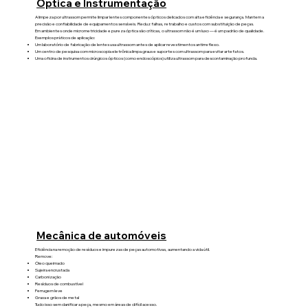
Óptica e Instrumentação
A limpeza por ultrassom permite limpar lentes componentes ópticos delicados com alta eficiência e segurança. Mantem a
precisão e confiabilidade de equipamentos sensíveis. Reduz falhas, retrabalho e custos com substituição de peças.
Em ambientes onde micrometricidade e pureza óptica são críticas, o ultrassom não é um luxo — é um padrão de qualidade.
Exemplos práticos de aplicação:
Um laboratório de fabricação de lentes usa ultrassom antes de aplicar revestimentos antirreflexo.
Um centro de pesquisa com microscopia eletrônica limpa graus e suportes com ultrassom para evitar artefatos.
Uma oficina de instrumentos cirúrgicos ópticos (como endoscópios) utiliza ultrassom para descontaminação profunda.
Mecânica de automóveis
Eficiência na remoção de resíduos e impurezas de peças automotivas, aumentando a vida útil.
Remove:
Óleo queimado
Sujeira encrustada
Carbonização
Resíduos de combustível
Ferrugem leve
Graxa e grãos de metal
Tudo isso sem danificar a peça, mesmo em áreas de difícil acesso.