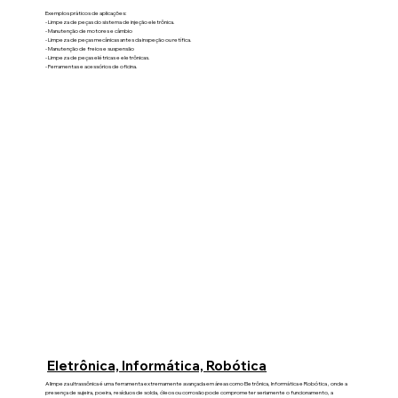
Exemplos práticos de aplicações:​
- Limpeza de peças do sistema de injeção eletrônica.
- Manutenção de motores e câmbio
- Limpeza de peças mecânicas antes da inspeção ou retífica.
- Manutenção de freios e suspensão
- Limpeza de peças elétricas e eletrônicas.
- Ferramentas e acessórios de oficina.
Eletrônica, Informática, Robótica
A limpeza ultrassônica é uma ferramenta extremamente avançada em áreas como Eletrônica, Informática e Robótica , onde a
presença de sujeira, poeira, resíduos de solda, óleos ou corrosão pode comprometer seriamente o funcionamento, a