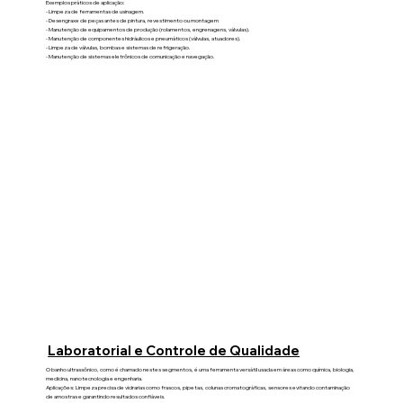
Exemplos práticos de aplicação:
- Limpeza de ferramentas de usinagem.
- Desengraxe de peças antes de pintura, revestimento ou montagem
- Manutenção de equipamentos de produção (rolamentos, engrenagens, válvulas).
- Manutenção de componentes hidráulicos e pneumáticos (válvulas, atuadores).
- Limpeza de válvulas, bombas e sistemas de refrigeração.
- Manutenção de sistemas eletrônicos de comunicação e navegação.
Laboratorial e Controle de Qualidade
O banho ultrassônico, como é chamado nestes segmentos, é uma ferramenta versátil usada em áreas como química, biologia,
medicina, nanotecnologia e engenharia.
Aplicações: Limpeza precisa de vidrarias como frascos, pipetas, colunas cromatográficas, sensores evitando contaminação
de amostras e garantindo resultados confiáveis.