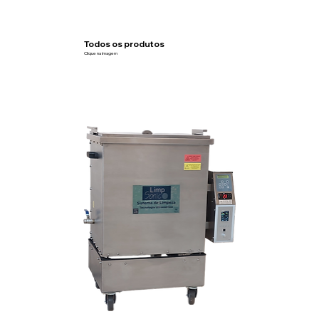
Todos os produtos
Máxima eficiência
Clique na imagem
para o seu negócio.
Testado e
Fabricado no
Garantido
Brasil
Realizamos testes rigorosos em nossas lavadoras por
8 horas
antes de embalar, garantindo que elas suportem 100% do
Fornecemos acessórios e peças de reposição para
trabalho.
todos os nossos produtos Limpsonic.
Qualidade que se
Feita para Durar
mantém ao Tempo
Já recebemos lavadoras para manutenção que operaram
por mais de
10 mil horas
sem apresentar nenhum
Nossas primeiras lavadoras foram fabricadas há mais de
20
problema.
anos
e, até hoje, muitas continuam funcionando perfeitamente.