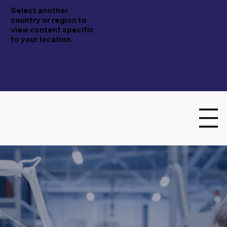
Select another
country or region to
view content specific
to your location.
Embrasol Tec