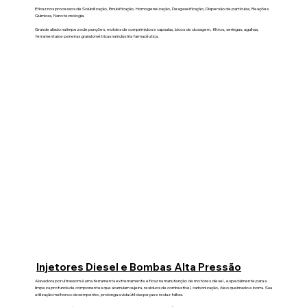
Eficaz nos processos de Solubilização, Emulsificação, Homogeneização, Desgaseificação, Dispersão de partículas, Reações
Químicas, Nanotecnologia.
Grande aliado na limpeza de punções, moldes de comprimidos e capsulas, bicos de dosagem, filtros, seringas, agulhas,
ferramentais e peneiras granulométricas na indústria farmacêutica.
Injetores Diesel e Bombas Alta Pressão
A lavadora por ultrassom é uma ferramenta extremamente eficaz na manutenção de motores diesel , especialmente para a
limpeza profunda de componentes que acumulam sujeira, resíduos de combustível, carbonização, óleo queimado e borra. Sua
utilização melhora o desempenho, prolonga a vida útil das peças e reduz falhas.