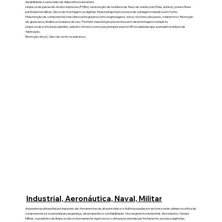
durabilidade e a precisão de dispositivos sensíveis.
Limpeza de placas de circuito impresso (PCBs), na remoção de resíduos de fluxo de solda (colofônia, ácidos), poeira fina e
partículas metálicas, óleos de montagem ou digitais.​ Essencial após processos de soldagem manual ou em forno.​
Manutenção de componentes mecânicos integrados como engrenagens, eixos, motores de passo, rolamentos. Remoção
de graxa seca, limalha ou resíduos de uso.​​​ Permite manutenção preventiva sem desmontagem completa.
Limpeza de estruturas (alumínio, plástico técnico) como peças impressas em 3D ou usinadas que acumulam resíduos de
fabricação.
Remoção de pó, óleo de corte ou adesivos.
Industrial, Aeronáutica, Naval, Militar
As lavadoras ultrassônicas Limpsonic são ferramentas de alta precisão e eficiência usadas em setores onde a limpeza crítica de
componentes é essencial para segurança, desempenho e confiabilidade. Nos segmentos Industrial, Aeronáutico, Naval e
Militar, os padrões de limpeza são extremamente rigorosos e o ultrassom atende perfeitamente a essas exigências.