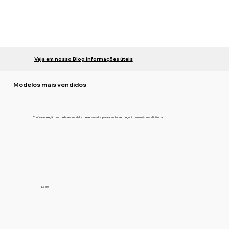
Veja em nosso Blog informações úteis
Modelos mais vendidos
Confira a seleção dos melhores modelos, desenvolvidos para atender seu negócio com máxima eficiência.
LS-60