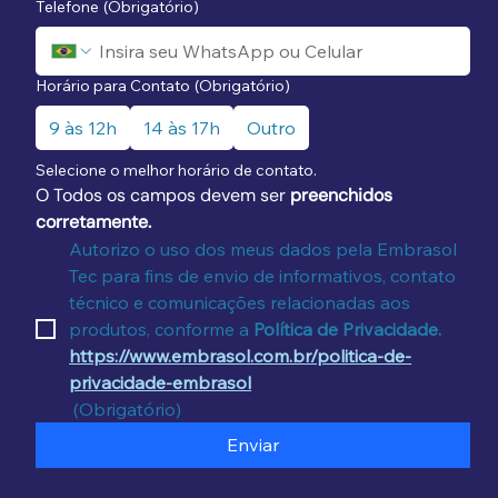
Telefone
(Obrigatório)
Horário para Contato
(Obrigatório)
9 às 12h
14 às 17h
Outro
Selecione o melhor horário de contato.
O Todos os campos devem ser 
preenchidos 
corretamente.
Autorizo o uso dos meus dados pela Embrasol 
Tec para fins de envio de informativos, contato 
técnico e comunicações relacionadas aos 
produtos, conforme a 
Política de Privacidade.
https://www.embrasol.com.br/politica-de-
privacidade-embrasol
(Obrigatório)
Enviar