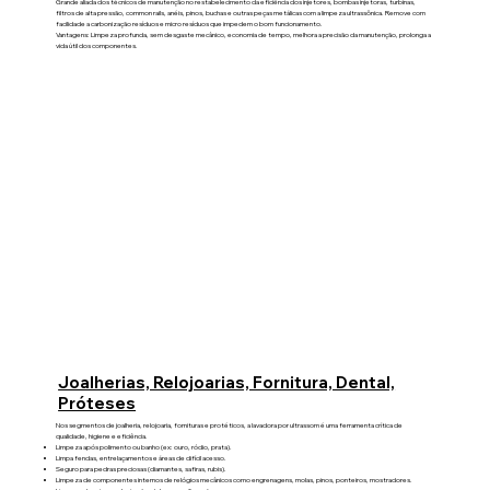
Grande aliada dos técnicos de manutenção no restabelecimento da eficiência dos injetores, bombas injetoras, turbinas,
filtros de alta pressão, common rails, anéis, pinos, buchas e outras peças metálicas com a limpeza ultrassônica. Remove com
facilidade a carbonização resíduos e micro resíduos que impedem o bom funcionamento.
Vantagens: Limpeza profunda, sem desgaste mecânico, economia de tempo, melhora a precisão da manutenção, prolonga a
vida útil dos componentes.
Joalherias, Relojoarias, Fornitura, Dental,
Próteses
Nos segmentos de joalheria, relojoaria, fornituras e protéticos, a lavadora por ultrassom é uma ferramenta crítica de
qualidade, higiene e eficiência.
Limpeza após polimento ou banho (ex: ouro, ródio, prata).
Limpa fendas, entrelaçamentos e áreas de difícil acesso.
Seguro para pedras preciosas (diamantes, safiras, rubis).
Limpeza de componentes internos de relógios mecânicos como engrenagens, molas, pinos, ponteiros, mostradores.