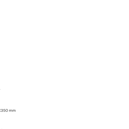
.
T
0X350 mm