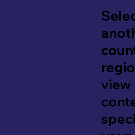
Sele
anot
count
regio
view
cont
speci