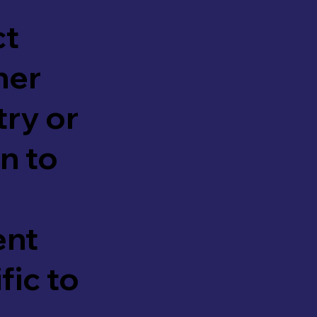
ct
her
ry or
n to
ent
fic to