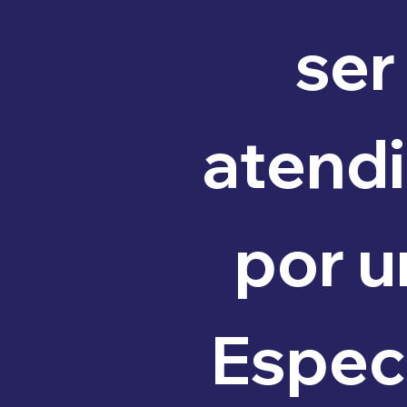
ser 
atendi
por u
Especi