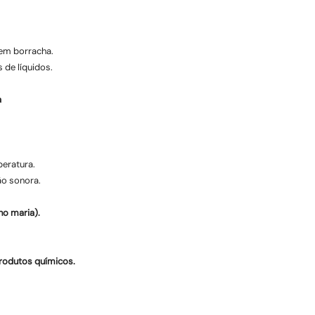
em borracha.
 de líquidos.
a
peratura.
ão sonora.
o maria).
rodutos químicos.