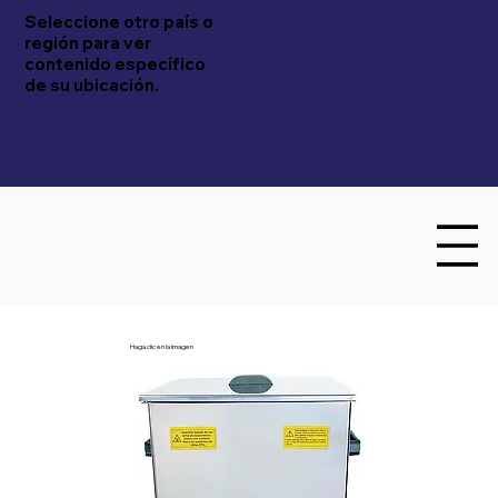
Seleccione otro país o
región para ver
contenido específico
de su ubicación.
Haga clic en la imagen
Embrasol Tec