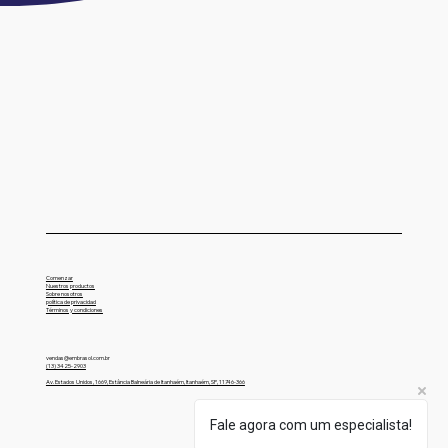
Comenzar
Nuestros productos
Sobre nosotros
Embrasol Tec
política de privacidad
Términos y condiciones
vendas@embrasol.com.br
(13) 3425-2903
Technology Solutions
Av. Estados Unidos, 1669, Estância Balneária de Itanhaém, Itanhaém, SP, 11746-366
Fale agora com um especialista!