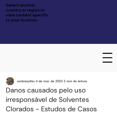
Select another
country or region to
view content specific
to your location.
embrasoltec
4 de mar. de 2025
2 min de leitura
Danos causados pelo uso
irresponsável de Solventes
Embrasol Tec
Clorados - Estudos de Casos