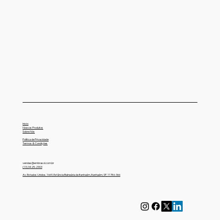
Os Perigos dos Solventes Clorados na Limpeza
de Peças
Inicio
Nossos Produtos
Sobre Nós
Embrasol Tec
Política de Privacidade
Termos & Condições
vendas@embrasol.com.br
(13) 3425-2903
Technology Solutions
Av. Estados Unidos, 1669, Estância Balneária de Itanhaém, Itanhaém, SP, 11746-366